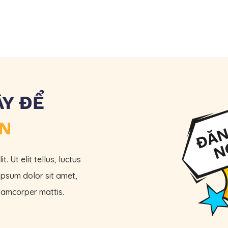
ÂY ĐỂ
ẪN
 Ut elit tellus, luctus
ipsum dolor sit amet,
ullamcorper mattis.