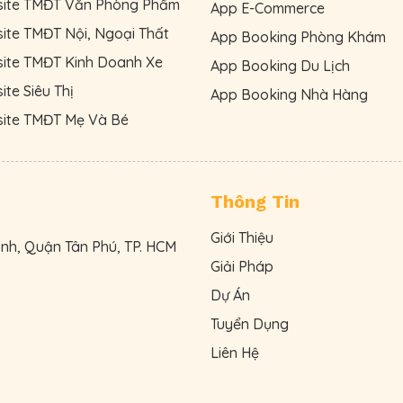
site TMĐT Văn Phòng Phẩm
App E-Commerce
ite TMĐT Nội, Ngoại Thất
App Booking Phòng Khám
site TMĐT Kinh Doanh Xe
App Booking Du Lịch
ite Siêu Thị
App Booking Nhà Hàng
site TMĐT Mẹ Và Bé
Thông Tin
Giới Thiệu
ạnh, Quận Tân Phú, TP. HCM
Giải Pháp
Dự Án
Tuyển Dụng
Liên Hệ