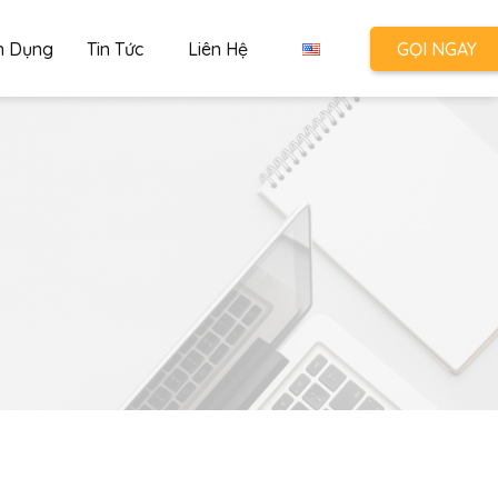
n Dụng
Tin Tức
Liên Hệ
GỌI NGAY