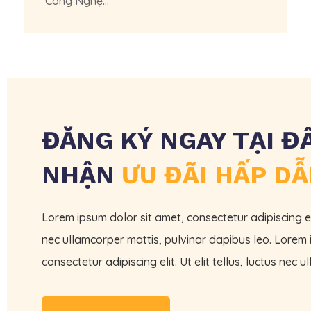
Công Nghệ...
ĐĂNG KÝ NGAY TẠI Đ
NHẬN
ƯU ĐÃI HẤP D
Lorem ipsum dolor sit amet, consectetur adipiscing elit.
nec ullamcorper mattis, pulvinar dapibus leo. Lorem 
consectetur adipiscing elit. Ut elit tellus, luctus nec 