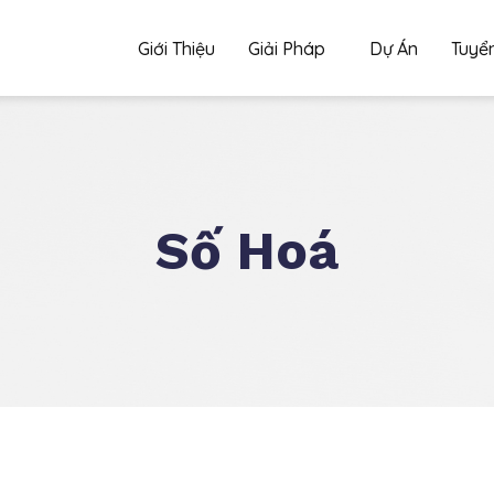
Giới Thiệu
Giải Pháp
Dự Án
Tuyể
Số Hoá