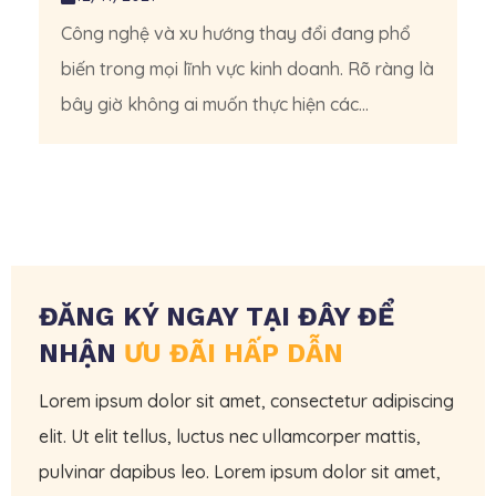
Công nghệ và xu hướng thay đổi đang phổ
biến trong mọi lĩnh vực kinh doanh. Rõ ràng là
bây giờ không ai muốn thực hiện các...
ĐĂNG KÝ NGAY TẠI ĐÂY ĐỂ
NHẬN
ƯU ĐÃI HẤP DẪN
Lorem ipsum dolor sit amet, consectetur adipiscing
elit. Ut elit tellus, luctus nec ullamcorper mattis,
pulvinar dapibus leo. Lorem ipsum dolor sit amet,