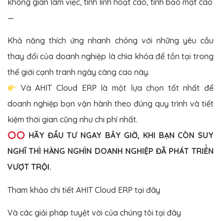
không gian làm việc, tính linh hoạt cao, tính bảo mật cao
—
Khả năng thích ứng nhanh chóng với những yêu cầu
thay đổi của doanh nghiệp là chìa khóa để tồn tại trong
thế giới cạnh tranh ngày càng cao này.
Và AHIT Cloud ERP là một lựa chọn tốt nhất để
doanh nghiệp bạn vận hành theo đúng quy trình và tiết
kiệm thời gian cũng như chi phí nhất.
HÃY ĐẦU TƯ NGAY BÂY GIỜ, KHI BẠN CÒN SUY
NGHĨ THÌ HÀNG NGHÌN DOANH NGHIỆP ĐÃ PHÁT TRIỂN
VƯỢT TRỘI.
Tham khảo chi tiết AHIT Cloud ERP
tại đây
Và các giải pháp tuyệt vời của chúng tôi
tại đây