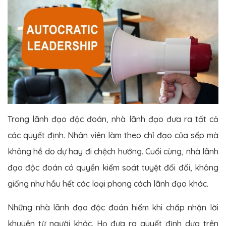
Trong lãnh đạo độc đoán, nhà lãnh đạo đưa ra tất cả
các quyết định. Nhân viên làm theo chỉ đạo của sếp mà
không hề do dự hay đi chệch hướng. Cuối cùng, nhà lãnh
đạo độc đoán có quyền kiểm soát tuyệt đối đối, không
giống như hầu hết các loại phong cách lãnh đạo khác.
Những nhà lãnh đạo độc đoán hiếm khi chấp nhận lời
khuyên từ người khác. Họ đưa ra quyết định dựa trên