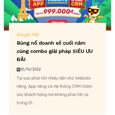
Khuyến Mãi
Bùng nổ doanh số cuối năm
cùng combo giải pháp SIÊU ƯU
ĐÃI
05/10/2022
Tại sao phải tốn nhiều tiền cho Website
riêng, App riêng và Hệ thống CRM chăm
sóc khách hàng mà không phải tất cả
trong 01...