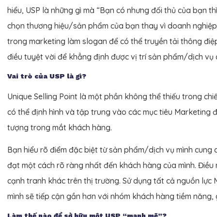
hiểu, USP là những gì mà “Bạn có nhưng đối thủ của bạn th
chọn thương hiệu/sản phẩm của bạn thay vì doanh nghiệp
trong marketing làm slogan để có thể truyền tải thông điệ
điều tuyệt vời để khẳng định được vị trí sản phẩm/dịch vụ
Vai trò của USP là gì?
Unique Selling Point là một phần không thể thiếu trong ch
có thể định hình và tập trung vào các mục tiêu Marketing 
tượng trong mắt khách hàng.
Bạn hiểu rõ điểm đặc biệt từ sản phẩm/dịch vụ mình cung 
đạt một cách rõ ràng nhất đến khách hàng của mình. Điều 
cạnh tranh khác trên thị trường. Sử dụng tất cả nguồn lự
mình sẽ tiếp cận gần hơn với nhóm khách hàng tiềm năng, 
Làm thế nào để sở hữu một USP “mạnh mẽ”?