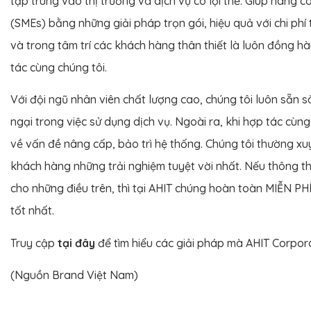
tập trung vào thị trường và dịch vụ có lợi thế. Giúp nâng
(SMEs) bằng những giải pháp trọn gói, hiệu quả với chi phí
và trong tâm trí các khách hàng thân thiết là luôn đồng h
tác cùng chúng tôi.
Với đội ngũ nhân viên chất lượng cao, chúng tôi luôn sẵn 
ngại trong việc sử dụng dịch vụ. Ngoài ra, khi hợp tác cù
về vấn đề nâng cấp, bảo trì hệ thống. Chúng tôi thường x
khách hàng những trải nghiệm tuyệt vời nhất. Nếu thông t
cho những điều trên, thì tại AHIT chúng hoàn toàn MIỄN P
tốt nhất.
Truy cập
tại đây
để tìm hiểu các giải pháp mà AHIT Corpor
(Nguồn Brand Việt Nam)