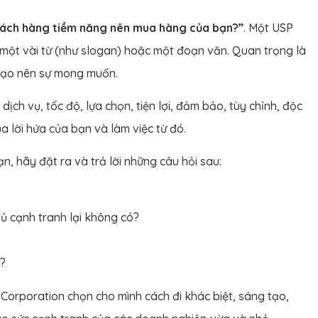
hách hàng tiềm năng nên mua hàng của bạn?”
. Một USP
 một vài từ (như slogan) hoặc một đoạn văn. Quan trọng là
 tạo nên sự mong muốn.
ịch vụ, tốc độ, lựa chọn, tiện lợi, đảm bảo, tùy chỉnh, độc
a lời hứa của bạn và làm việc từ đó.
, hãy đặt ra và trả lời những câu hỏi sau:
 cạnh tranh lại không có?
?
 Corporation chọn cho mình cách đi khác biệt, sáng tạo,